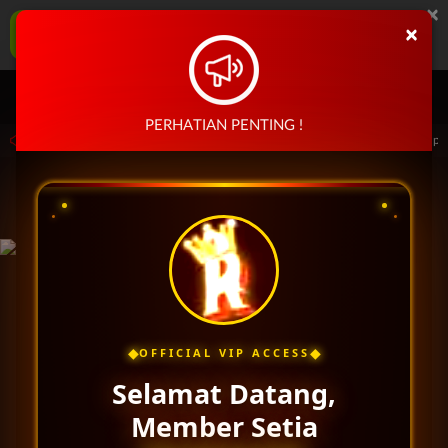
×
RAJAGACOR Aplikasi Mobile
×
UNDUH
Jangan tampilkan lagi hari ini
Masuk
Daftar
PERHATIAN PENTING !
6 dari 15.00.00 sampai 30-Sep-2026 15.00.00. Selama waktu ini, PP Virtual Sports 
◆
◆
OFFICIAL VIP ACCESS
Selamat Datang,
Member Setia
JACKPOT
PLAY