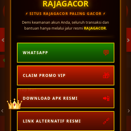
RAJAGACOR
IDR
12,739,110,533
⚡ SITUS RAJAGACOR PALING GACOR ⚡
Demi keamanan akun Anda, seluruh transaksi dan
bantuan hanya melalui jalur resmi
RAJAGACOR
.
HOT GAMES
SLOTS
LIVE CASINO
RACE
TOGEL
OL
💬
WHATSAPP
Game Populer
🎁
CLAIM PROMO VIP
Tap Me!
📲
DOWNLOAD APK RESMI
GATES OF OLYMPUS POP
BANG GACOR 1000
FORTUNE GARUDA 1000
🔗
LINK ALTERNATIF RESMI
Beranda
Promosi
Masuk
Hub. Kami
Akun Saya