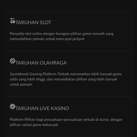
TARUHAN SLOT
Penyedia slot online dengan beragam pilihan game menarik yang
memudahkan pemain untuk mencapai jackpot
TARUHAN OLAHRAGA
Sportsbook Gaming Platform Terbaik menawarkan lebih banyak game,
odds yang lebih tinggi, dan menyediakan pilihan yang lebih banyak
untuk pemain.
TARUHAN LIVE KASINO
Platform Pilihan bagi perusahaan-perusahaan terbaik di dunia, dengan
pilihan variasi game terbanyak