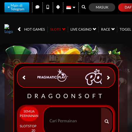
Main di
MASUK
DAF
Telegram
IDR
12,744,917,
HOT GAMES
SLOTS
LIVE CASINO
RACE
TOGE
DRAGOONSOFT
SEMUA
PERMAINAN
SLOTS
TOP
20