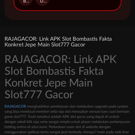
Bakufu Shogun
Diamond 7
RAJAGACOR: Link APK Slot Bombastis Fakta
Konkret Jepe Main Slot777 Gacor
RAJAGACOR: Link APK
Slot Bombastis Fakta
Konkret Jepe Main
Slot777 Gacor
RAJAGACOR
menghadirkan pembaruan dan melakukan upgrade pada system
yang bisa membuat member setia raja slot merasakan sensasi baru saat bermain
game slot777. Tools tersebut adalah APK slot gacor yang dapat di unduh
dengan sekali klik saja serta sangat simple untuk player melakukan pertempuran
betting online di situs kami. Perbedaan main slot di website dengan
menggunakan aplikasi tentu sangat jauh berbeda, kenapa? main pada web bisa