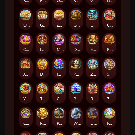
King's Sword
Party Night
Overlord & Concubine
Roll in Money
Grand Sheriff
Diamond Mogul
Over Dragon's Gate
Get Money
Zhen Long Ju Bao
Great Lion
Ultra Treasure
Caishen Coming
Candy Dynasty
LU LING QI
Many Beauties
Dragon's Treasure
Egypt Oracle
Rich Dragon
JIN HOU YE
Doggy Wealth
Icy Bar
Pandaria
Zeus
5 God Beast
You Will Win
Triple Monkey
Coin Cat
Big Diamond
Rich Lion
777
Crystal Fruits
Rich Ox
Pirate King
Wolf Legend
Dragonburst
Farm Family