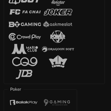
Poker