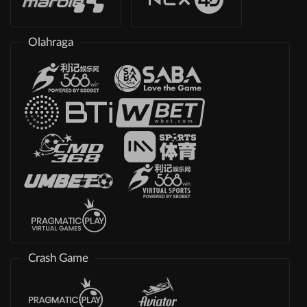
Olahraga
Crash Game