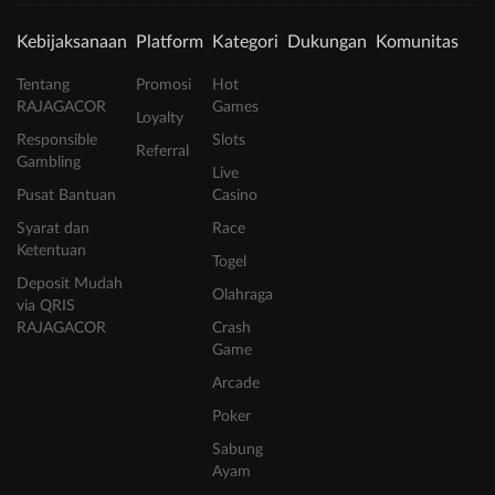
Kebijaksanaan
Platform
Kategori
Dukungan
Komunitas
Tentang
Promosi
Hot
RAJAGACOR
Games
Loyalty
Responsible
Slots
Referral
Gambling
Live
Pusat Bantuan
Casino
Syarat dan
Race
Ketentuan
Togel
Deposit Mudah
Olahraga
via QRIS
RAJAGACOR
Crash
Game
Arcade
Poker
Sabung
Ayam